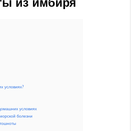
ты из имбиря
их условиях?
домашних условиях
 морской болезни
 тошноты