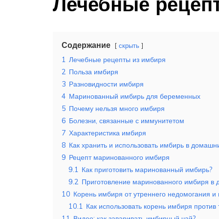
Лечебные рецеп
Содержание
скрыть
1
Лечебные рецепты из имбиря
2
Польза имбиря
3
Разновидности имбиря
4
Маринованный имбирь для беременных
5
Почему нельзя много имбиря
6
Болезни, связанные с иммунитетом
7
Характеристика имбиря
8
Как хранить и использовать имбирь в домашн
9
Рецепт маринованного имбиря
9.1
Как приготовить маринованный имбирь?
9.2
Приготовление маринованного имбиря в 
10
Корень имбиря от утреннего недомогания и
10.1
Как использовать корень имбиря против
11
Видео: как заваривать имбирный чай?