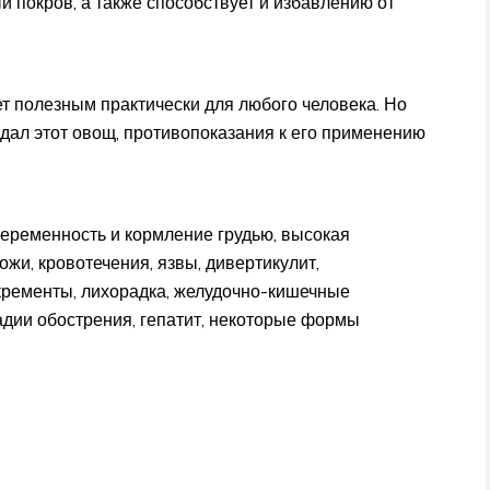
й покров, а также способствует и избавлению от
ет полезным практически для любого человека. Но
дал этот овощ, противопоказания к его применению
беременность и кормление грудью, высокая
жи, кровотечения, язвы, дивертикулит,
нкременты, лихорадка, желудочно-кишечные
адии обострения, гепатит, некоторые формы