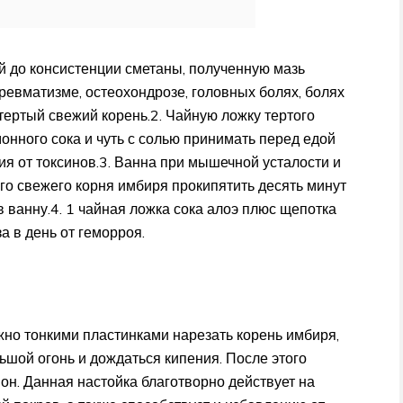
й до консистенции сметаны, полученную мазь
ревматизме, остеохондрозе, головных болях, болях
тертый свежий корень.2. Чайную ложку тертого
онного сока и чуть с солью принимать перед едой
я от токсинов.3. Ванна при мышечной усталости и
го свежего корня имбиря прокипятить десять минут
 в ванну.4. 1 чайная ложка сока алоэ плюс щепотка
а в день от геморроя.
жно тонкими пластинками нарезать корень имбиря,
льшой огонь и дождаться кипения. После этого
мон. Данная настойка благотворно действует на