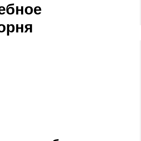
чебное
орня