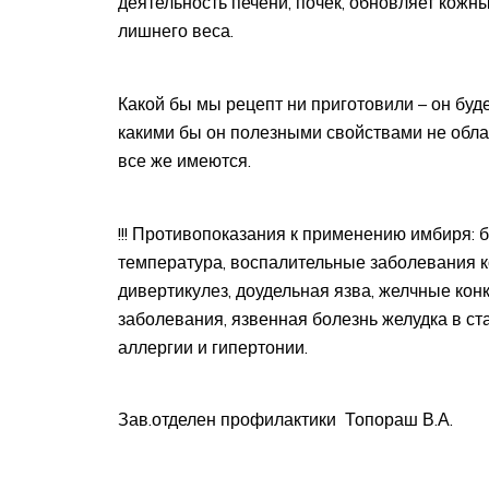
деятельность печени, почек, обновляет кожны
лишнего веса.
Какой бы мы рецепт ни приготовили – он буд
какими бы он полезными свойствами не обла
все же имеются.
!!! Противопоказания к применению имбиря: 
температура, воспалительные заболевания ко
дивертикулез, доудельная язва, желчные ко
заболевания, язвенная болезнь желудка в ст
аллергии и гипертонии.
Зав.отделен профилактики Топораш В.А.