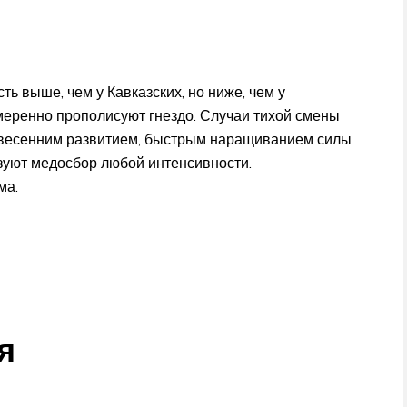
ь выше, чем у Кавказских, но ниже, чем у
умеренно прополисуют гнездо. Случаи тихой смены
 весенним развитием, быстрым наращиванием силы
зуют медосбор любой интенсивности.
ма.
я