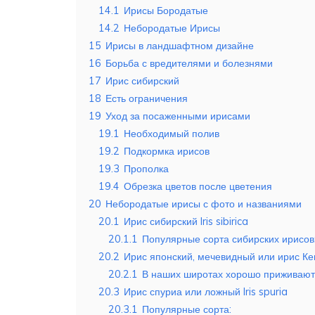
14.1
Ирисы Бородатые
14.2
Небородатые Ирисы
15
Ирисы в ландшафтном дизайне
16
Борьба с вредителями и болезнями
17
Ирис сибирский
18
Есть ограничения
19
Уход за посаженными ирисами
19.1
Необходимый полив
19.2
Подкормка ирисов
19.3
Прополка
19.4
Обрезка цветов после цветения
20
Небородатые ирисы с фото и названиями
20.1
Ирис сибирский Iris sibirica
20.1.1
Популярные сорта сибирских ирисов
20.2
Ирис японский, мечевидный или ирис К
20.2.1
В наших широтах хорошо приживаютс
20.3
Ирис спуриа или ложный Iris spuria
20.3.1
Популярные сорта: