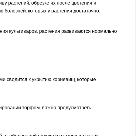
иву растений, обрезке их после цветения и
болезней, которых у растения достаточно.
ния культиваров, растения развиваются нормально
ми сводится к укрытию корневищ, которые
чировании торфом, важно предусмотреть
 и заболеваний являются отмершие части