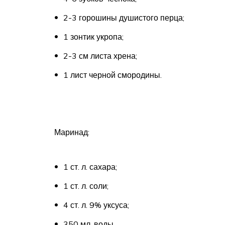
2-3 горошины душистого перца;
1 зонтик укропа;
2-3 см листа хрена;
1 лист черной смородины.
Маринад:
1 ст. л. сахара;
1 ст. л. соли;
4 ст. л. 9% уксуса;
350 мл. воды