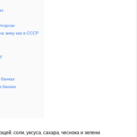
ах
лгарски
на зиму как в СССР
у
 банках
в банках
ей, соли, уксуса, сахара, чеснока и зелени.