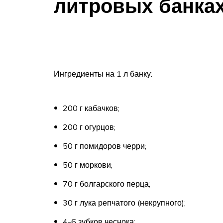
литровых банка
Ингредиенты на 1 л банку:
200 г кабачков;
200 г огурцов;
50 г помидоров черри;
50 г моркови;
70 г болгарского перца;
30 г лука репчатого (некрупного);
4-6 зубков чеснока;