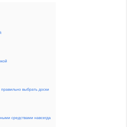
й
нкой
к правильно выбрать доски
одными средствами навсегда