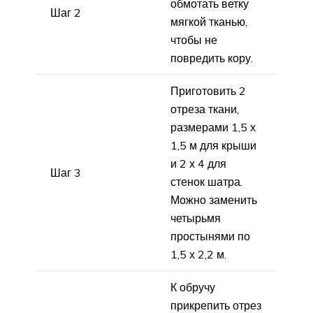
обмотать ветку
Шаг 2
мягкой тканью,
чтобы не
повредить кору.
Приготовить 2
отреза ткани,
размерами 1,5 х
1,5 м для крыши
и 2 х 4 для
Шаг 3
стенок шатра.
Можно заменить
четырьмя
простынями по
1,5 х 2,2 м.
К обручу
прикрепить отрез