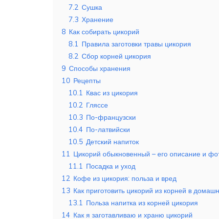
7.2
Сушка
7.3
Хранение
8
Как собирать цикорий
8.1
Правила заготовки травы цикория
8.2
Сбор корней цикория
9
Способы хранения
10
Рецепты
10.1
Квас из цикория
10.2
Гляссе
10.3
По-французски
10.4
По-латвийски
10.5
Детский напиток
11
Цикорий обыкновенный – его описание и фо
11.1
Посадка и уход
12
Кофе из цикория: польза и вред
13
Как приготовить цикорий из корней в домаш
13.1
Польза напитка из корней цикория
14
Как я заготавливаю и храню цикорий