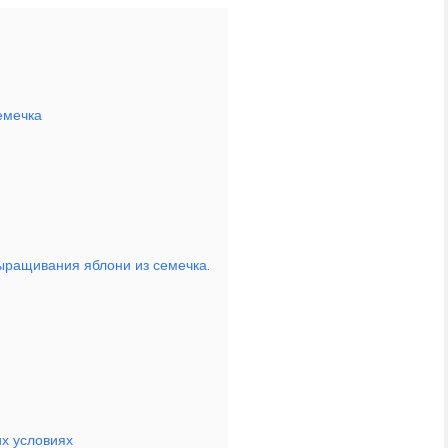
емечка
выращивания яблони из семечка.
х условиях