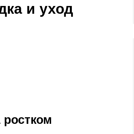
дка и уход
а ростком