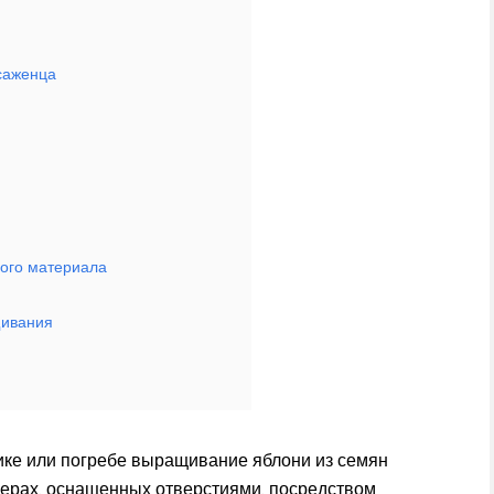
 саженца
ого материала
щивания
ике или погребе выращивание яблони из семян
нерах, оснащенных отверстиями, посредством