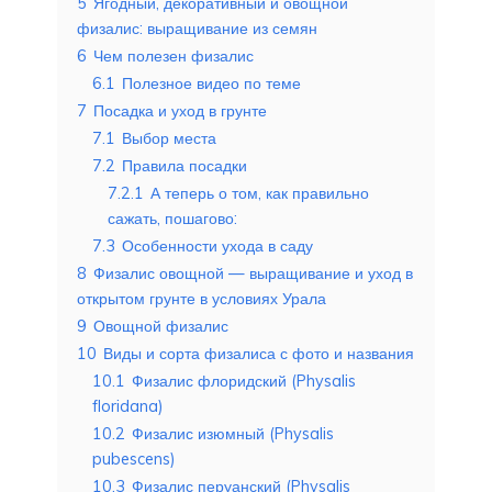
5
Ягодный, декоративный и овощной
физалис: выращивание из семян
6
Чем полезен физалис
6.1
Полезное видео по теме
7
Посадка и уход в грунте
7.1
Выбор места
7.2
Правила посадки
7.2.1
А теперь о том, как правильно
сажать, пошагово:
7.3
Особенности ухода в саду
8
Физалис овощной — выращивание и уход в
открытом грунте в условиях Урала
9
Овощной физалис
10
Виды и сорта физалиса с фото и названия
10.1
Физалис флоридский (Physalis
floridana)
10.2
Физалис изюмный (Physalis
pubescens)
10.3
Физалис перуанский (Physalis