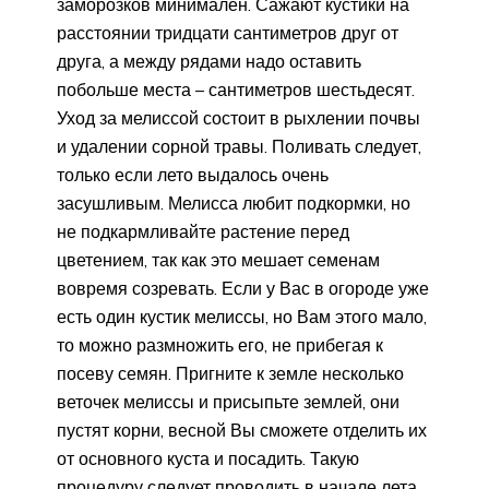
заморозков минимален. Сажают кустики на
расстоянии тридцати сантиметров друг от
друга, а между рядами надо оставить
побольше места – сантиметров шестьдесят.
Уход за мелиссой состоит в рыхлении почвы
и удалении сорной травы. Поливать следует,
только если лето выдалось очень
засушливым. Мелисса любит подкормки, но
не подкармливайте растение перед
цветением, так как это мешает семенам
вовремя созревать. Если у Вас в огороде уже
есть один кустик мелиссы, но Вам этого мало,
то можно размножить его, не прибегая к
посеву семян. Пригните к земле несколько
веточек мелиссы и присыпьте землей, они
пустят корни, весной Вы сможете отделить их
от основного куста и посадить. Такую
процедуру следует проводить в начале лета.