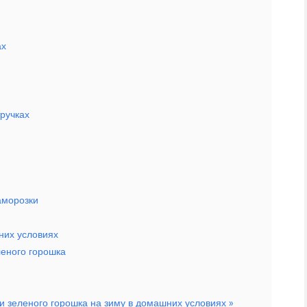
ах
ручках
аморозки
них условиях
леного горошка
 зеленого горошка на зиму в домашних условиях »