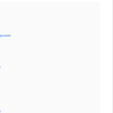
ручках
х
к