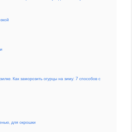
озкой
ки
зилке. Как заморозить огурцы на зиму: 7 способов с
енью, для окрошки