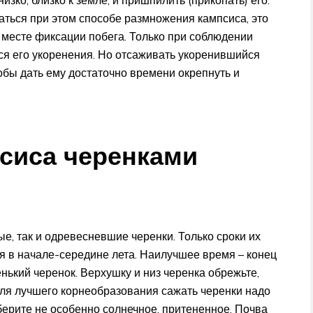
зко, близко к земле, и пришпилить (прикопать) его.
аться при этом способе размножения кампсиса, это
месте фиксации побега. Только при соблюдении
ся его укоренения. Но отсаживать укоренившийся
обы дать ему достаточно времени окрепнуть и
сиса черенками
ые, так и одревесневшие черенки. Только сроки их
я в начале-середине лета. Наилучшее время – конец
нький черенок. Верхушку и низ черенка обрежьте,
 Для лучшего корнеобразования сажать черенки надо
берите не особенно солнечное, притененное. Почва