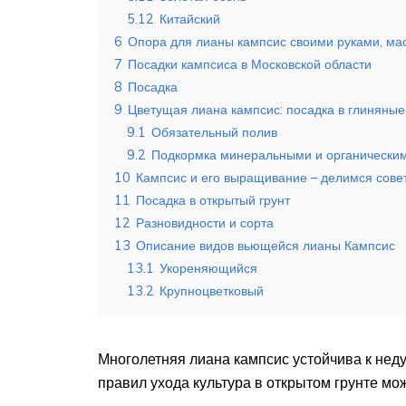
5.12
Китайский
6
Опора для лианы кампсис своими руками, мас
7
Посадки кампсиса в Московской области
8
Посадка
9
Цветущая лиана кампсис: посадка в глиняные
9.1
Обязательный полив
9.2
Подкормка минеральными и органически
10
Кампсис и его выращивание – делимся совет
11
Посадка в открытый грунт
12
Разновидности и сорта
13
Описание видов вьющейся лианы Кампсис
13.1
Укореняющийся
13.2
Крупноцветковый
Многолетняя лиана кампсис устойчива к нед
правил ухода культура в открытом грунте мож