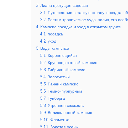
3
Лиана цветущая садовая
3.1
Путешествие в жаркую страну: посадка, е
3.2
Растим тропическое чудо: полив, его особ
4
Кампсис посадка и уход в открытом грунте
4.1
посадка
4.2
уход
5
Виды кампсиса
5.1
Кореняющийся
5.2
Крупноцветковый кампсис
5.3
Гибридный кампсис
5.4
Золотистый
5.5
Ранний кампсис
5.6
Темно-пурпурный
5.7
Тунберга
5.8
Утренняя свежесть
5.9
Великолепный кампсис
5.10
Фламенко
5.11
Золотая осень