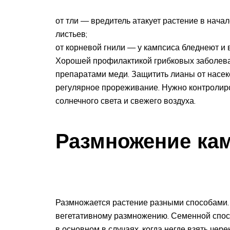
от тли — вредитель атакует растение в начал
листьев;
от корневой гнили — у кампсиса бледнеют и 
Хорошей профилактикой грибковых заболева
препаратами меди. Защитить лианы от насек
регулярное прореживание. Нужно контролиро
солнечного света и свежего воздуха.
Размножение ка
Размножается растение разными способами. 
вегетативному размножению. Семенной спосо
в основном в случаях, когда негде взять чере