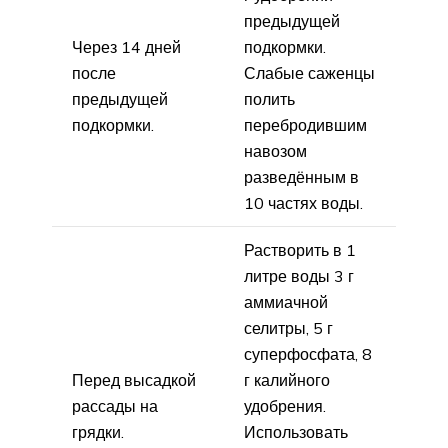
предыдущей
Через 14 дней
подкормки.
после
Слабые саженцы
предыдущей
полить
подкормки.
перебродившим
навозом
разведённым в
10 частях воды.
Растворить в 1
литре воды 3 г
аммиачной
селитры, 5 г
суперфосфата, 8
Перед высадкой
г калийного
рассады на
удобрения.
грядки.
Использовать