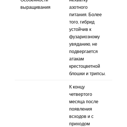
выращивания
азотного
питания. Более
того, гибрид
устойчив к
фузариозному
увяданию, не
подвергается
атакам
крестоцветной
блошки и трипсы.
К концу
четвертого
месяца после
появления
всходов и с
приходом