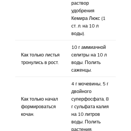
раствор
удобрения
Кемира Люкс (1
ст. л. на 10 л
воды).
10 г аммиачной
Как только листья
селитры на 10 л
тронулись в рост.
воды. Полить
саженцы.
4 г мочевины, 5 г
двойного
Как только начал
суперфосфата, 8
формироваться
г сульфата калия
кочан.
на 10 литров
воды. Полить
растения.