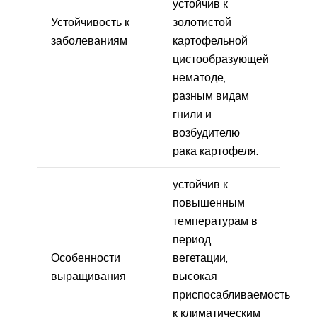
устойчив к
Устойчивость к
золотистой
заболеваниям
картофельной
цистообразующей
нематоде,
разным видам
гнили и
возбудителю
рака картофеля.
устойчив к
повышенным
температурам в
период
Особенности
вегетации,
выращивания
высокая
приспосабливаемость
к климатическим