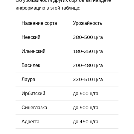
информацию в этой таблице:
Название сорта
Урожайность
Невский
380-500 ц/га
Ильинский
180-350 ц/га
Василек
200-480 ц/га
Лаура
330-510 ц/га
Ирбитский
до 500 ц/га
Синеглазка
до 500 ц/га
Адретта
до 450 ц/га