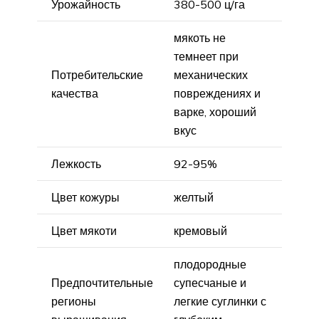
Урожайность
380-500 ц/га
мякоть не
темнеет при
Потребительские
механических
качества
повреждениях и
варке, хороший
вкус
Лежкость
92-95%
Цвет кожуры
желтый
Цвет мякоти
кремовый
плодородные
Предпочтительные
супесчаные и
регионы
легкие суглинки с