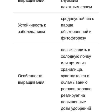
выращивания
глубоким
пахотным слоем
среднеустойчив к
Устойчивость к
парше
заболеваниям
обыкновенной и
фитофторозу
нельзя садить в
холодную почву
или прямо из
хранилища,
Особенности
чувствителен к
выращивания
обламыванию
ростков, хорошо
реагирует на
повышенные
дозы удобрений