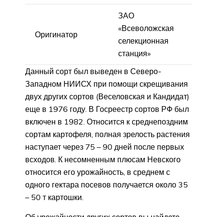
ЗАО
«Всеволожская
Оригинатор
селекционная
станция»
Данный сорт был выведен в Северо-
Западном НИИСХ при помощи скрещивания
двух других сортов (Веселовская и Кандидат)
еще в 1976 году. В Госреестр сортов РФ был
включен в 1982. Относится к среднепоздним
сортам картофеля, полная зрелость растения
наступает через 75 – 90 дней после первых
всходов. К несомненным плюсам Невского
относится его урожайность, в среднем с
одного гектара посевов получается около 35
– 50 т картошки.
Об урожайности других сортов вы найдете