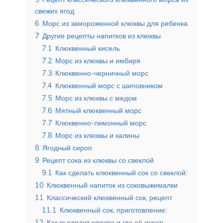
свежих ягод
6
Морс из замороженной клюквы для ребенка
7
Другие рецепты напитков из клюквы
7.1
Клюквенный кисель
7.2
Морс из клюквы и имбиря
7.3
Клюквенно-черничный морс
7.4
Клюквенный морс с шиповником
7.5
Морс из клюквы с медом
7.6
Мятный клюквенный морс
7.7
Клюквенно-лимонный морс
7.8
Морс из клюквы и калины
8
Ягодный сироп
9
Рецепт сока из клюквы со свеклой
9.1
Как сделать клюквенный сок со свеклой:
10
Клюквенный напиток из соковыжималки
11
Классический клюквенный сок, рецепт
11.1
Клюквенный сок, приготовление:
12
Как выглядит клюква и где её искать