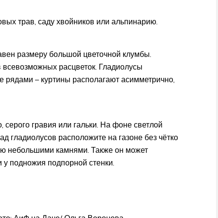
овых трав, саду хвойников или альпинарию.
вен размеру большой цветочной клумбы.
в всевозможных расцветок. Гладиолусы
не рядами – куртины располагают асимметрично,
, серого гравия или гальки. На фоне светлой
ад гладиолусов расположите на газоне без чётко
аю небольшими камнями. Также он может
 у подножия подпорной стенки.
Фото: АиФ на Даче/ Ольга Воронова