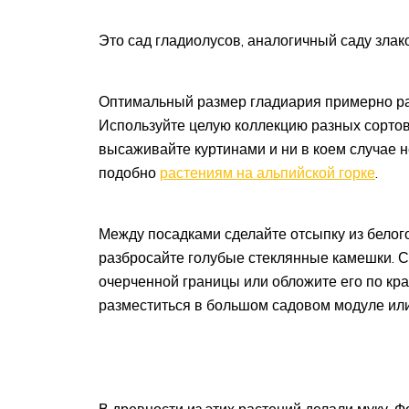
Это сад гладиолусов, аналогичный саду злак
Оптимальный размер гладиария примерно ра
Используйте целую коллекцию разных сорто
высаживайте куртинами и ни в коем случае 
подобно
растениям на альпийской горке
.
Между посадками сделайте ­отсыпку из белого
разбросайте голубые стеклянные камешки. С
очерченной границы или обложите его по кр
разместиться в большом садовом модуле или
В древности из этих растений делали муку. 