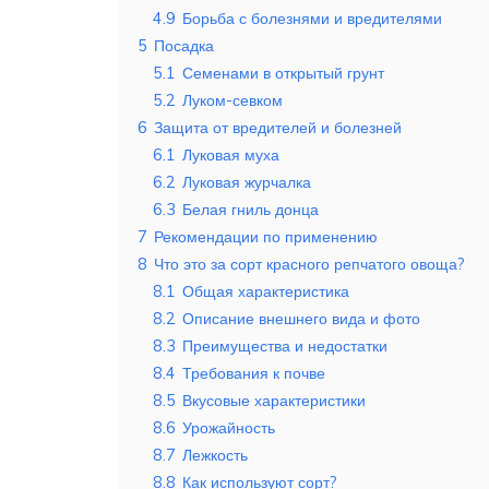
4.9
Борьба с болезнями и вредителями
5
Посадка
5.1
Семенами в открытый грунт
5.2
Луком-севком
6
Защита от вредителей и болезней
6.1
Луковая муха
6.2
Луковая журчалка
6.3
Белая гниль донца
7
Рекомендации по применению
8
Что это за сорт красного репчатого овоща?
8.1
Общая характеристика
8.2
Описание внешнего вида и фото
8.3
Преимущества и недостатки
8.4
Требования к почве
8.5
Вкусовые характеристики
8.6
Урожайность
8.7
Лежкость
8.8
Как используют сорт?