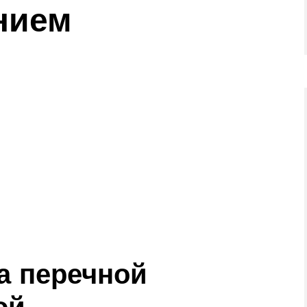
ением
за перечной
ой