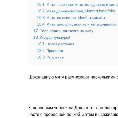
16.1
Мята перечная, мята холодная или мята 
16.2
Мята длиннолистная, Mentha longifolia
16.3
Мята колосистая, Mentha spicata
16.4
Мята круглолистная, или мята душистая
17
Сбор, сушка, заготовка на зиму
18
Уход за культурой
18.1
Полив растения
18.2
Прополка
18.3
Рыхление
Шоколадную мяту размножают несколькими 
корневым черенком. Для этого в теплое в
части с проросшей почкой. Затем высаживаю