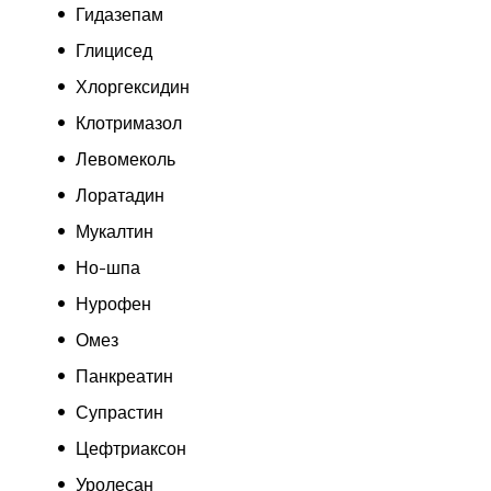
Гидазепам
Глицисед
Хлоргексидин
Клотримазол
Левомеколь
Лоратадин
Мукалтин
Но-шпа
Нурофен
Омез
Панкреатин
Супрастин
Цефтриаксон
Уролесан