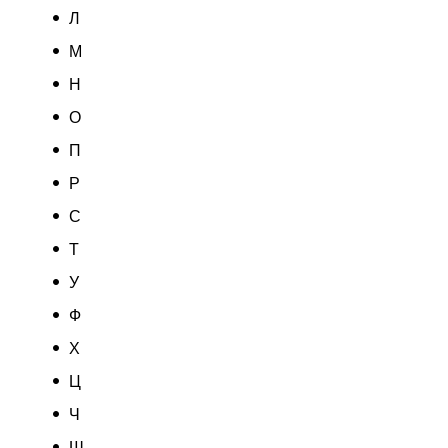
Л
М
Н
О
П
Р
С
Т
У
Ф
Х
Ц
Ч
Ш