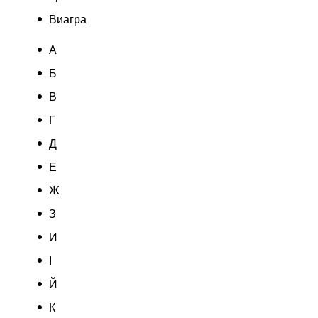
Виагра
А
Б
В
Г
Д
Е
Ж
З
И
І
Й
К