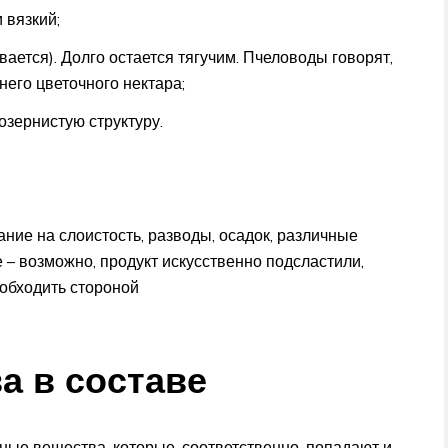
 вязкий;
вается). Долго остается тягучим. Пчеловоды говорят,
 него цветочного нектара;
озернистую структуру.
ание на слоистость, разводы, осадок, различные
 – возможно, продукт искусственно подсластили,
 обходить стороной
а в составе
ные вещества, которые, соответственно, попадают и