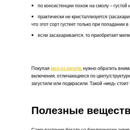
по консистенции похож на смолу – густой и
практически не кристаллизуется (засахари
что этот сорт густеет только при попадании в
если засахаривается, то приобретает мелк
Покупая
мед из дягиля
, нужно обратить вним
включения, отличающиеся по цвету/структуре
загустили или подкрасили. Такой «мед» стоит
Полезные веществ
Само растение богато на биологически актив