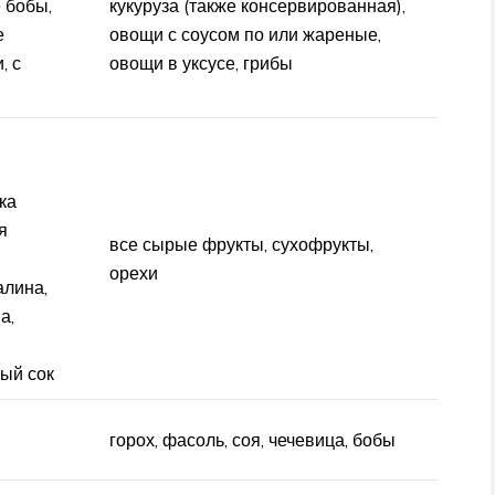
 бобы,
кукуруза (также консервированная),
е
овощи с соусом по или жареные,
, с
овощи в уксусе, грибы
ка
я
все сырые фрукты, сухофрукты,
орехи
алина,
а,
ый сок
горох, фасоль, соя, чечевица, бобы