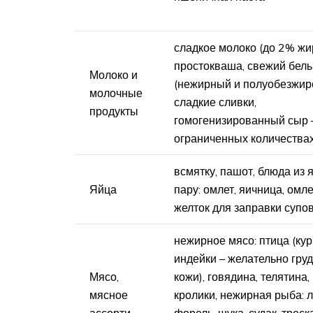
сладкое молоко (до 2% жи
простокваша, свежий бел
Молоко и
(нежирный и полуобезжир
молочные
сладкие сливки,
продукты
гомогенизированный сыр 
ограниченных количества
всмятку, пашот, блюда из 
Яйца
пару: омлет, яичница, омле
желток для заправки супо
нежирное мясо: птица (кур
индейки – желательно груд
Мясо,
кожи), говядина, телятина,
мясное
кролики, нежирная рыба: 