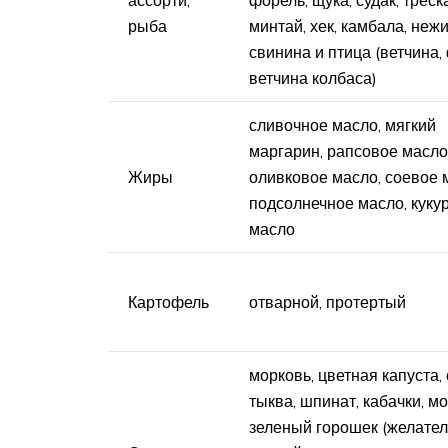
ассорти,
форель, щука, судак, треска
рыба
минтай, хек, камбала, неж
свинина и птица (ветчина,
ветчина колбаса)
сливочное масло, мягкий
маргарин, рапсовое масло
Жиры
оливковое масло, соевое 
подсолнечное масло, куку
масло
Картофель
отварной, протертый
морковь, цветная капуста, 
тыква, шпинат, кабачки, м
зеленый горошек (желате