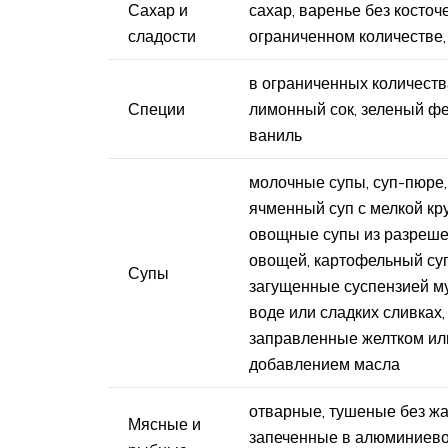
Сахар и
сахар, варенье без косточ
сладости
ограниченном количестве,
в ограниченных количеств
Специи
лимонный сок, зеленый фе
ваниль
молочные супы, суп-пюре,
ячменный суп с мелкой кр
овощные супы из разреш
овощей, картофельный суп
Супы
загущенные суспензией му
воде или сладких сливках,
заправленные желтком ил
добавлением масла
отварные, тушеные без жа
Мясные и
запеченные в алюминиев