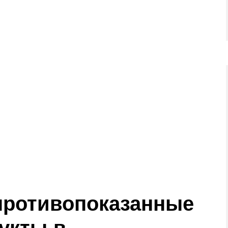
противопоказанные
укты в