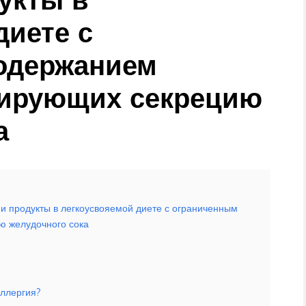
диете с
одержанием
лирующих секрецию
а
и продукты в легкоусвояемой диете с ограниченным
ю желудочного сока
аллергия?