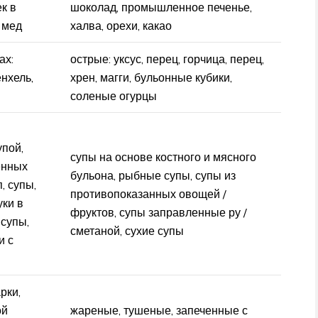
ек в
шоколад, промышленное печенье,
 мед
халва, орехи, какао
ах:
острые: уксус, перец, горчица, перец,
нхель,
хрен, магги, бульонные кубики,
соленые огурцы
упой,
супы на основе костного и мясного
енных
бульона, рыбные супы, супы из
, супы,
противопоказанных овощей /
ки в
фруктов, супы заправленные ру /
 супы,
сметаной, сухие супы
и с
рки,
ой
жареные, тушеные, запеченные с