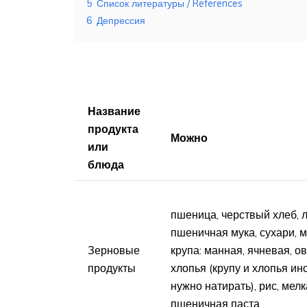
5
Список литературы / References
6
Депрессия
Название
продукта
Можно
или
блюда
пшеница, черствый хлеб, 
пшеничная мука, сухари, 
Зерновые
крупа: манная, ячневая, о
продукты
хлопья (крупу и хлопья ин
нужно натирать), рис, мел
пшеничная паста