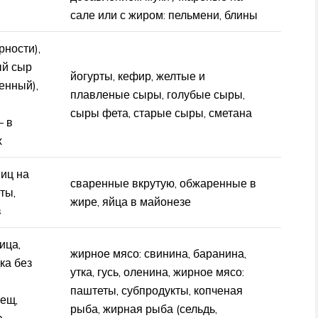
сале или с жиром: пельмени, блины
рности),
ый сыр
йогурты, кефир, желтые и
енный),
плавленые сыры, голубые сыры,
сыры фета, старые сыры, сметана
– в
х
яиц на
сваренные вкрутую, обжаренные в
ты,
жире, яйца в майонезе
в
ица,
жирное мясо: свинина, баранина,
ка без
утка, гусь, оленина, жирное мясо:
паштеты, субпродукты, копченая
лещ,
рыба, жирная рыба (сельдь,