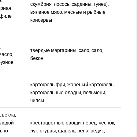
,
скумбрия, лосось, сардины, тунец),
ирная
вяленое мясо, мясные и рыбные
 филе,
консервы
,
твердые маргарины, сало, сало,
масло,
бекон
рузное
картофель фри, жареный картофель,
картофельные оладьи, пельмени,
чипсы
свекла,
олодой
крестоцветные овощи, перец, чеснок,
льно
лук, огурцы, щавель, репа, редис,