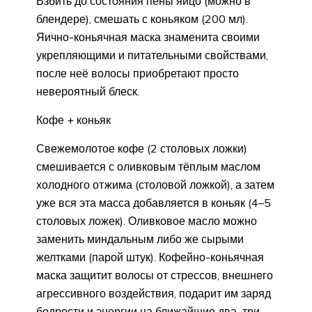
Взбить до состояния пены яйцо (можно в
блендере), смешать с коньяком (200 мл).
Яично-коньячная маска знаменита своими
укрепляющими и питательными свойствами,
после неё волосы приобретают просто
невероятный блеск.
Кофе + коньяк
Свежемолотое кофе (2 столовых ложки)
смешивается с оливковым тёплым маслом
холодного отжима (столовой ложкой), а затем
уже вся эта масса добавляется в коньяк (4–5
столовых ложек). Оливковое масло можно
заменить миндальным либо же сырыми
желтками (парой штук). Кофейно-коньячная
маска защитит волосы от стрессов, внешнего
агрессивного воздействия, подарит им заряд
бодрости и энергии на ближайшие два–три