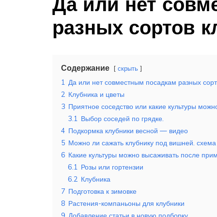
Да или нет совм
разных сортов к
Содержание
скрыть
1
Да или нет совместным посадкам разных сорт
2
Клубника и цветы
3
Приятное соседство или какие культуры можн
3.1
Выбор соседей по грядке.
4
Подкормка клубники весной — видео
5
Можно ли сажать клубнику под вишней. схема
6
Какие культуры можно высаживать после при
6.1
Розы или гортензии
6.2
Клубника
7
Подготовка к зимовке
8
Растения-компаньоны для клубники
9
Добавление статьи в новую подборку