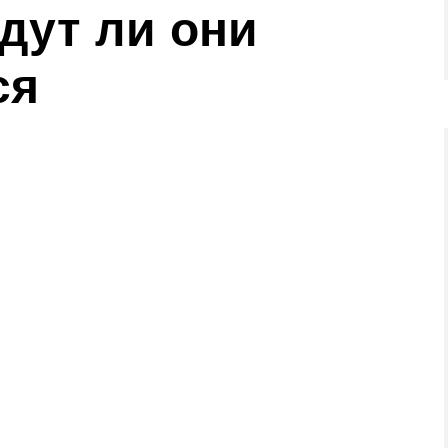
дут ли они
ся