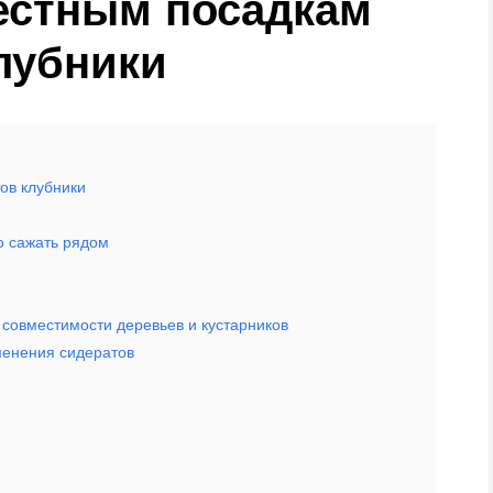
естным посадкам
лубники
ов клубники
о сажать рядом
 совместимости деревьев и кустарников
менения сидератов