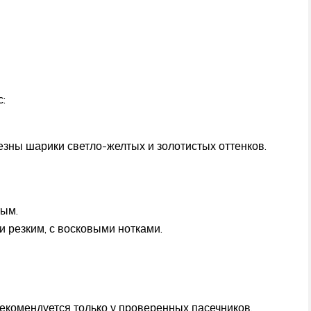
:
зны шарики светло-желтых и золотистых оттенков.
тым.
 резким, с восковыми нотками.
екомендуется только у проверенных пасечников.