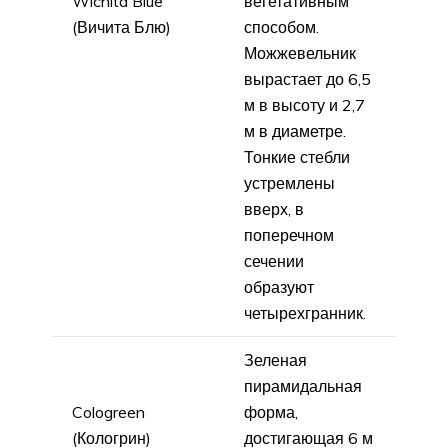
Wichita Blue
вегетативным
(Вичита Блю)
способом.
Можжевельник
вырастает до 6,5
м в высоту и 2,7
м в диаметре.
Тонкие стебли
устремлены
вверх, в
поперечном
сечении
образуют
четырехгранник.
Зеленая
пирамидальная
Cologreen
форма,
(Кологрин)
достигающая 6 м