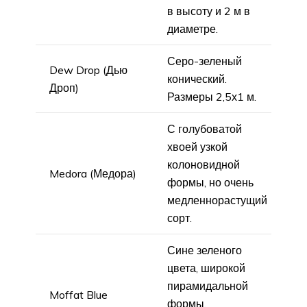
в высоту и 2 м в
диаметре.
Серо-зеленый
Dew Drop (Дью
конический.
Дроп)
Размеры 2,5х1 м.
С голубоватой
хвоей узкой
колоновидной
Medora (Медора)
формы, но очень
медленнорастущий
сорт.
Сине зеленого
цвета, широкой
пирамидальной
Moffat Blue
формы.