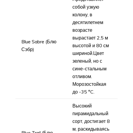
собой узкую
колону, в
десятилетнем
возрасте
вырастает 2,5 м
Blue Sabre (Блю
высотой и 80 см
Сэбр)
шириной.Цвет
зеленый, но с
сине-стальным
отливом.
Морозостойкая
до -35 °C.
Высокий
пирамидальный
сорт, достигает 8
м, раскидываясь
Blue Trail (Блю