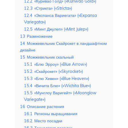
12.2
«Куривао Голд» («Kuriwao Gold»)
12.3
«Стрикта» («Stricta»)
12.4
«Экспанса Вариегата» («Expansa
Variegata»)
12.5
«Минт Джулеп» («Mint Julep»)
13
Размножение
14
Можжевельник Скайрокет в ландшафтном
дизайне
15
Можжевельник скальный
15.1
«Блю Эрроу» («Blue Arrow»)
15.2
«Скайрокет» («Skyrocket»)
15.3
«Блю Хевен» («Blue Heaven»)
15.4
«Вичита Блю» («Wichita Blue»)
15.5
«Мунглоу Варигейт» («Moonglow
Variegate»)
16
Описание растения
16.1
Регионы выращивания
16.2
Место посадки