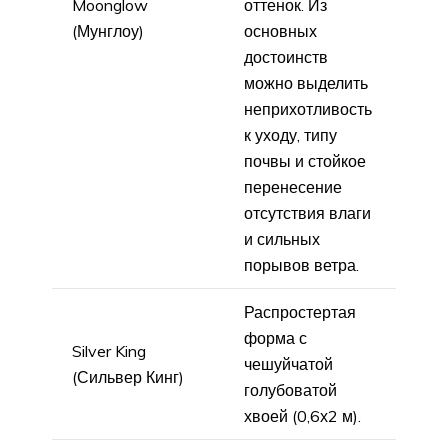
Moonglow
оттенок. Из
(Мунглоу)
основных
достоинств
можно выделить
неприхотливость
к уходу, типу
почвы и стойкое
перенесение
отсутствия влаги
и сильных
порывов ветра.
Распростертая
форма с
Silver King
чешуйчатой
(Сильвер Кинг)
голубоватой
хвоей (0,6х2 м).