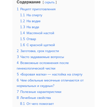
Содержание
скрыть
1
Рецепт приготовления
1.1
На спирту
1.2
На водке
1.3
На воде
1.4
Масляной настой
1.5
Отвар
1.6
С красной щеткой
2
Заготовка, срок годности
3
Часто задаваемые вопросы
4
Возможные осложнения после
гинекологической чистки
5
«Боровая матка» — настойка на спирту
6
Чем обильные месячные отличаются от
нормальных и скудных?
7
Полезные характеристики
8
Лечебные свойства
8.1
От чего помогает