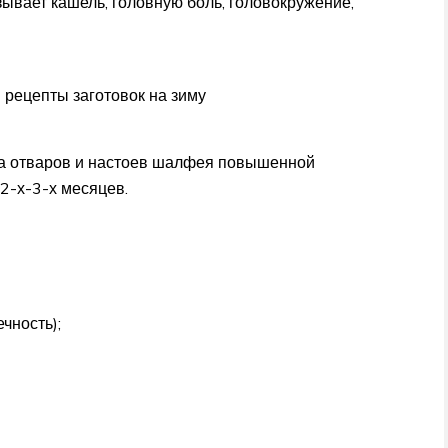
вает кашель, головную боль, головокружение,
 рецепты заготовок на зиму
ма отваров и настоев шалфея повышенной
 2-х-3-х месяцев.
ечность);