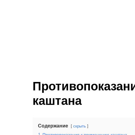
Противопоказан
каштана
Содержание
скрыть
1
Противопоказания к применению каштана