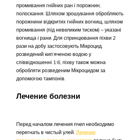
промивання гнійних ран і порожнин,
полоскання. Шляхом зрошування обробляють
порожнини відкритих гнійних вогнищ, шляхом
промивання (під невеликим тиском) – указані
вогнища і рани. Для спринцювання піхви 2
рази на добу застосовують Мікроцид,
розведений кип’яченою водою у
співвідношенні 1:6; піхву також можна
обробляти розведеним Мікроцидом за
допомогою тампонів.
Лечение болезни
Перед началом лечения пчел необходимо
перегнать в чистый улей.
Лечение