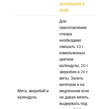
интервалом 5
дней
.
Для
приготовления
отвара
необходимо
смешать 10 г
измельченных
цветков
календулы, 20 г
зверобоя и 20 г
мяты. Залить
кипятком и на
Мята, зверобой и
медленном огне,
календула
не давая кипеть,
выдержать под