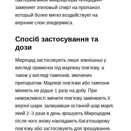
заменяет этиловый спирт на пропанол,
который более мягко воздействует на
верхние слои эпидермиса.
Спосіб застосування та
дози
Мікроцид застосовують лише зовнішньо у
вигляді примочок під марлеву пов’язку, а
також у вигляді тампонів, змочених
препаратом. Марлеві пов’язки або тампони
міняють не рідше 1 разу на добу. При
неможливості змінити пов’язку замінюють її
верхні шари, залишивши останній шар марлі,
який 2-3 рази в день зрошують Мікроцидом,
після чого знову накладають багатошарову
пов’язку або застосовують для зрошування,