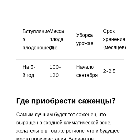
Масса
Срок
Вступление
Уборка
плода
хранения
в
урожая
(г)
(месяцев)
плодоношение
На 5-
100-
Начало
2-2,5
й год
120
сентября
Где приобрести саженцы?
Самым лучшим будет тот саженец, что
выращен в сходной климатической зоне,
желательно в том же регионе, что и будущее
место произрастания. Вариантов