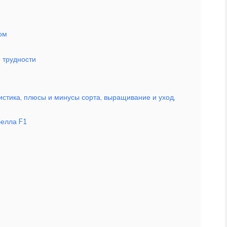
ом
 трудности
стика, плюсы и минусы сорта, выращивание и уход,
белла F1