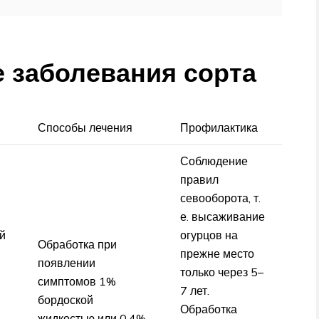
 заболевания сорта
Способы лечения
Профилактика
Соблюдение
правил
севооборота, т.
е. высаживание
й
огурцов на
Обработка при
прежне место
появлении
только через 5–
симптомов 1%
7 лет.
бордоской
Обработка
жидкостью или 0,4%