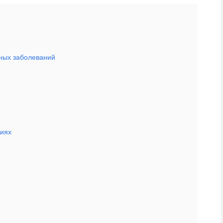
рных заболеваний
виях