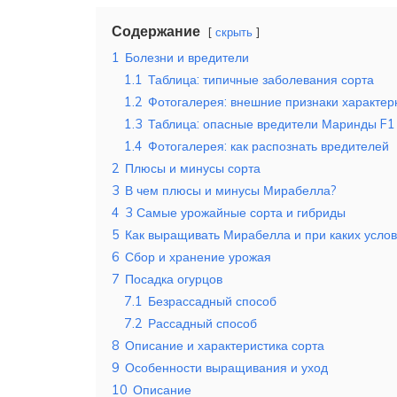
Содержание
скрыть
1
Болезни и вредители
1.1
Таблица: типичные заболевания сорта
1.2
Фотогалерея: внешние признаки характе
1.3
Таблица: опасные вредители Маринды F1
1.4
Фотогалерея: как распознать вредителей
2
Плюсы и минусы сорта
3
В чем плюсы и минусы Мирабелла?
4
3 Самые урожайные сорта и гибриды
5
Как выращивать Мирабелла и при каких усло
6
Сбор и хранение урожая
7
Посадка огурцов
7.1
Безрассадный способ
7.2
Рассадный способ
8
Описание и характеристика сорта
9
Особенности выращивания и уход
10
Описание