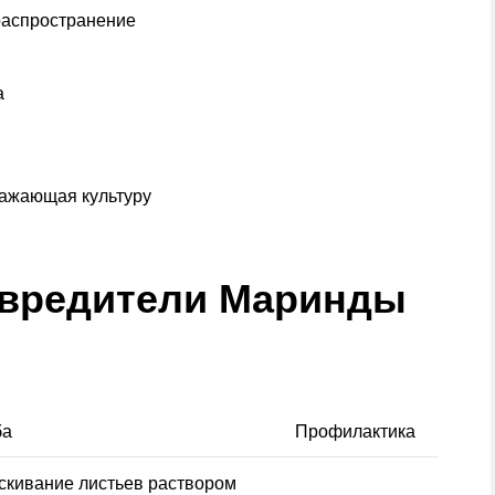
распространение
а
ражающая культуру
 вредители Маринды
ба
Профилактика
кивание листьев раствором