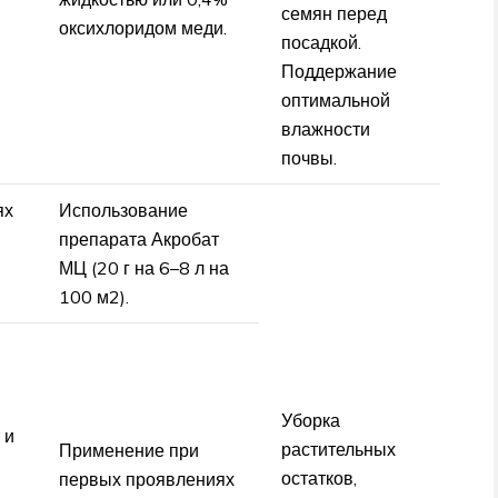
семян перед
оксихлоридом меди.
посадкой.
Поддержание
оптимальной
влажности
почвы.
ях
Использование
препарата Акробат
МЦ (20 г на 6–8 л на
100 м2).
Уборка
 и
растительных
Применение при
остатков,
первых проявлениях