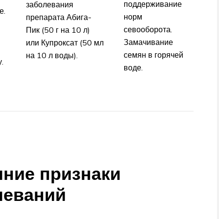
поддерживание
заболевания
е.
норм
препарата Абига-
севооборота.
Пик (50 г на 10 л)
Замачивание
или Купроксат (50 мл
семян в горячей
на 10 л воды).
.
воде.
шние признаки
леваний