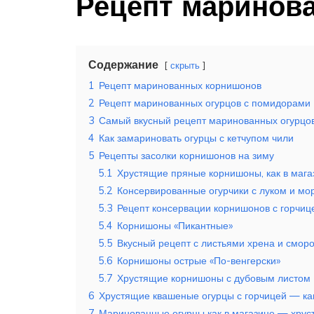
Рецепт маринов
Содержание
скрыть
1
Рецепт маринованных корнишонов
2
Рецепт маринованных огурцов с помидорами
3
Самый вкусный рецепт маринованных огурцов 
4
Как замариновать огурцы с кетчупом чили
5
Рецепты засолки корнишонов на зиму
5.1
Хрустящие пряные корнишоны, как в мага
5.2
Консервированные огурчики с луком и мо
5.3
Рецепт консервации корнишонов с горчиц
5.4
Корнишоны «Пикантные»
5.5
Вкусный рецепт с листьями хрена и смор
5.6
Корнишоны острые «По-венгерски»
5.7
Хрустящие корнишоны с дубовым листом
6
Хрустящие квашеные огурцы с горчицей — ка
7
Маринованные огурцы как в магазине — хрус