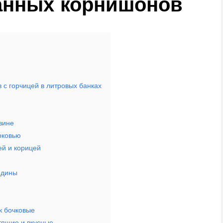
анных корнишонов
с горчицей в литровых банках
зине
рковью
ей и корицей
одины
к бочковые
тящие и вкусные