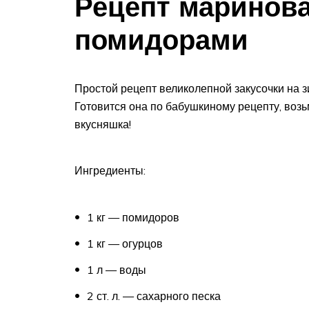
Рецепт маринова
помидорами
Простой рецепт великолепной закусочки на з
Готовится она по бабушкиному рецепту, возь
вкусняшка!
Ингредиенты:
1 кг — помидоров
1 кг — огурцов
1 л — воды
2 ст. л. — сахарного песка