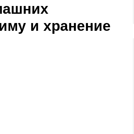
машних
зиму и хранение