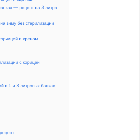
банках — рецепт на 3 литра
на зиму без стерилизации
горчицей и хреном
илизации с корицей
й в 1 и 3 литровых банках
 рецепт