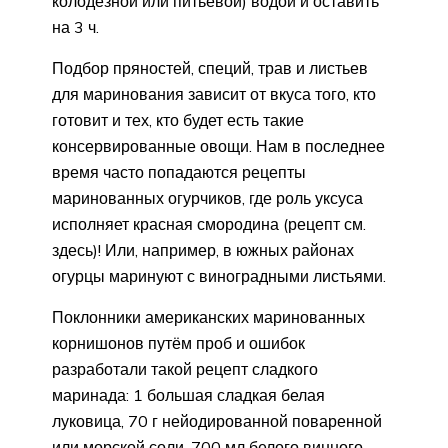
колодезной или питьевой) водой и оставить
на 3 ч.
Подбор пряностей, специй, трав и листьев
для маринования зависит от вкуса того, кто
готовит и тех, кто будет есть такие
консервированные овощи. Нам в последнее
время часто попадаются рецепты
маринованных огурчиков, где роль уксуса
исполняет красная смородина (рецепт см.
здесь)! Или, например, в южных районах
огурцы маринуют с виноградными листьями.
Поклонники американских маринованных
корнишонов путём проб и ошибок
разработали такой рецепт сладкого
маринада: 1 большая сладкая белая
луковица, 70 г нейодированной поваренной
или морской соли, 700 мл белого винного