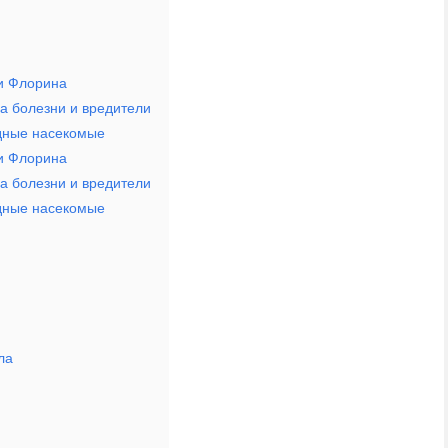
ни Флорина
а болезни и вредители
едные насекомые
ни Флорина
а болезни и вредители
едные насекомые
ла