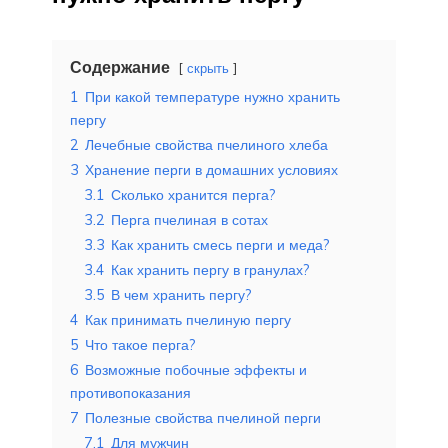
Содержание
скрыть
1
При какой температуре нужно хранить
пергу
2
Лечебные свойства пчелиного хлеба
3
Хранение перги в домашних условиях
3.1
Сколько хранится перга?
3.2
Перга пчелиная в сотах
3.3
Как хранить смесь перги и меда?
3.4
Как хранить пергу в гранулах?
3.5
В чем хранить пергу?
4
Как принимать пчелиную пергу
5
Что такое перга?
6
Возможные побочные эффекты и
противопоказания
7
Полезные свойства пчелиной перги
7.1
Для мужчин