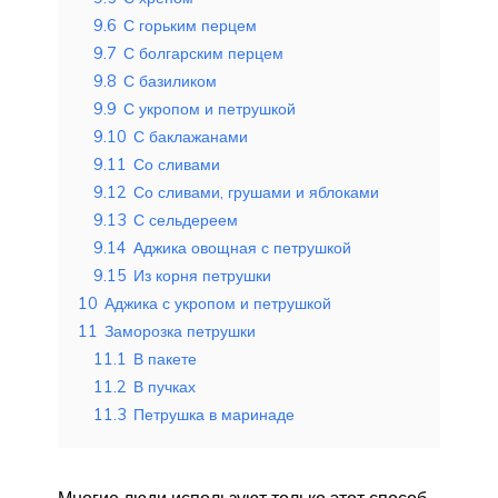
9.6
С горьким перцем
9.7
С болгарским перцем
9.8
С базиликом
9.9
С укропом и петрушкой
9.10
С баклажанами
9.11
Со сливами
9.12
Со сливами, грушами и яблоками
9.13
С сельдереем
9.14
Аджика овощная с петрушкой
9.15
Из корня петрушки
10
Аджика с укропом и петрушкой
11
Заморозка петрушки
11.1
В пакете
11.2
В пучках
11.3
Петрушка в маринаде
Многие люди используют только этот способ