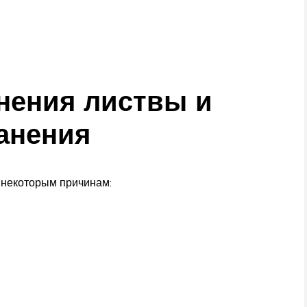
нения листвы и
анения
о некоторым причинам: