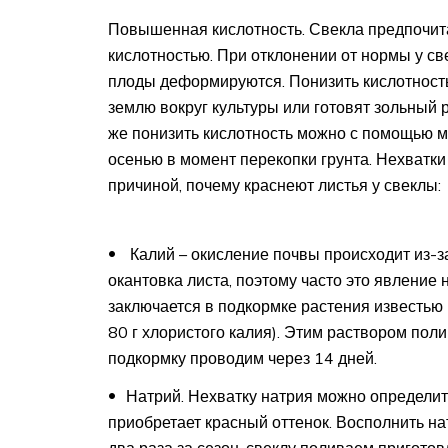
Повышенная кислотность. Свекла предпочита
кислотностью. При отклонении от нормы у све
плоды деформируются. Понизить кислотност
землю вокруг культуры или готовят зольный р
же понизить кислотность можно с помощью м
осенью в момент перекопки грунта. Нехватк
причиной, почему краснеют листья у свеклы:
Калий – окисление почвы происходит из-за
окантовка листа, поэтому часто это явление
заключается в подкормке растения известью 
80 г хлористого калия). Этим раствором поли
подкормку проводим через 14 дней.
Натрий. Нехватку натрия можно определит
приобретает красный оттенок. Восполнить на
два раза за сезон, свеклу поливаем пригото