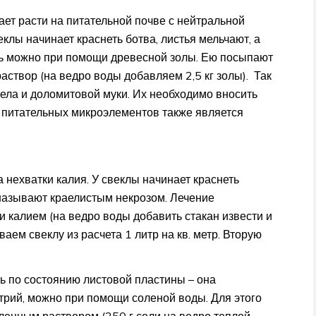
ет расти на питательной почве с нейтральной
клы начинает краснеть ботва, листья мельчают, а
ь можно при помощи древесной золы. Ею посыпают
аствор (на ведро воды добавляем 2,5 кг золы). Так
ела и доломитовой муки. Их необходимо вносить
и питательных микроэлементов также является
 нехватки калия. У свеклы начинает краснеть
 называют краелистым некрозом. Лечение
и калием (на ведро воды добавить стакан извести и
ваем свеклу из расчета 1 литр на кв. метр. Вторую
ь по состоянию листовой пластины – она
трий, можно при помощи соленой воды. Для этого
вленным раствором (250 г соли на ведро теплой