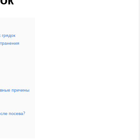
 грядок
странения
новные причины
осле посева?