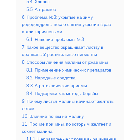
5.4
Хлороз
5.5
Антракноз
6
Проблема №3: укрытые на зиму
рододендроны после снятия укрытия в раз
стали коричневыми
6.1
Решение проблемы №3
7
Какое вещество окрашивает листву в
оранжевый: растительные пигменты
8
Способы лечения малины от ржавчины
8.1
Применение химических препаратов
8.2
Народные средства
8.3
Агротехнические приемы
8.4
Подкормки как методы борьбы
9
Почему листья малины начинают желтеть
летом
10
Влияние почвы на малину
11
Прочие причины, по которым желтеет и
сохнет малина
11.1
Неправильные условия выращивания