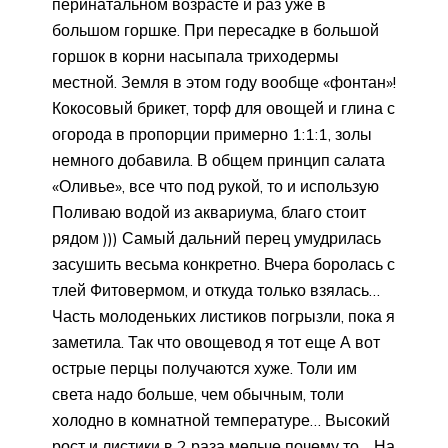
перинатальном возрасте и раз уже в
большом горшке. При пересадке в большой
горшок в корни насыпала триходермы
местной. Земля в этом году вообще «фонтан»!
Кокосовый брикет, торф для овощей и глина с
огорода в пропорции примерно 1:1:1, золы
немного добавила. В общем принцип салата
«Оливье», все что под рукой, то и использую
Поливаю водой из аквариума, благо стоит
рядом ))) Самый дальний перец умудрилась
засушить весьма конкретно. Вчера боролась с
тлей Фитовермом, и откуда только взялась…
Часть молоденьких листиков погрызли, пока я
заметила. Так что овощевод я тот еще А вот
острые перцы получаются хуже. Толи им
света надо больше, чем обычным, толи
холодно в комнатной температуре… Высокий
рост и листики в 2 раза мельче почему то… На