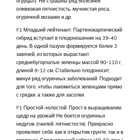
огурцы»). Не страшны ряд болезней:
оливковая пятнистость, мучнистая роса,
огуречной мозаике и др.
F1 Младший лейтенант. Партенокарпический
гибрид вступает в плодоношение на 39-40
день. В одной пазухе формируется более 3
завязей, из которых вырастают
среднебугорчатые зеленцы массой 90-110 г,
длиной 9-12 см. Стабильно плодоносит,
минуя ряд огуречных заболеваний. Подходит
для того, чтобы лакомиться зеленцами прямо
с грядки, а также для засолки.
F1 Простой-холостой. Прост в выращивании,
щедр на урожай! Не боится огуречных
недугов (гнилей, пятнистости). Прекрасно
проявляет себя, как в открытом грунте, так и в
теплицах. Среднеранний гибрид (48-50 день)