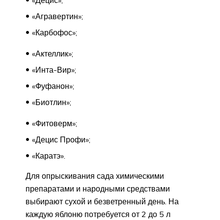
«Агравертин»;
«Карбофос»;
«Актеллик»;
«Инта-Вир»;
«Фуфанон»;
«Биотлин»;
«Фитоверм»;
«Децис Профи»;
«Каратэ».
Для опрыскивания сада химическими
препаратами и народными средствами
выбирают сухой и безветренный день. На
каждую яблоню потребуется от 2 до 5 л