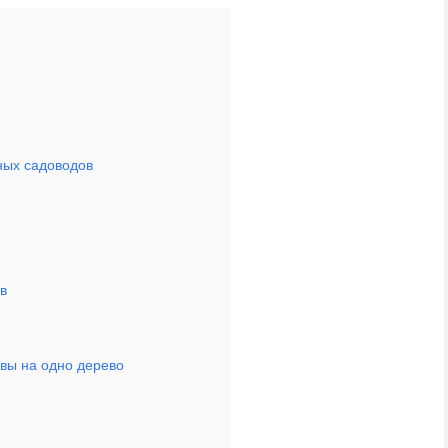
ных садоводов
в
ивы на одно дерево