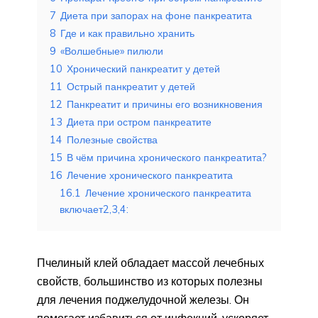
7
Диета при запорах на фоне панкреатита
8
Где и как правильно хранить
9
«Волшебные» пилюли
10
Хронический панкреатит у детей
11
Острый панкреатит у детей
12
Панкреатит и причины его возникновения
13
Диета при остром панкреатите
14
Полезные свойства
15
В чём причина хронического панкреатита?
16
Лечение хронического панкреатита
16.1
Лечение хронического панкреатита
включает2,3,4:
Пчелиный клей обладает массой лечебных
свойств, большинство из которых полезны
для лечения поджелудочной железы. Он
помогает избавиться от инфекций, ускоряет