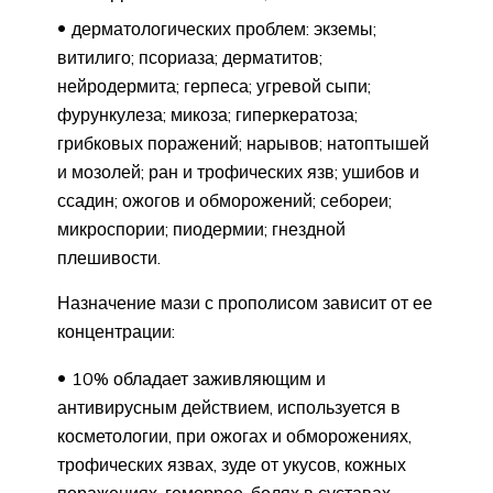
дерматологических проблем: экземы;
витилиго; псориаза; дерматитов;
нейродермита; герпеса; угревой сыпи;
фурункулеза; микоза; гиперкератоза;
грибковых поражений; нарывов; натоптышей
и мозолей; ран и трофических язв; ушибов и
ссадин; ожогов и обморожений; себореи;
микроспории; пиодермии; гнездной
плешивости.
Назначение мази с прополисом зависит от ее
концентрации:
10% обладает заживляющим и
антивирусным действием, используется в
косметологии, при ожогах и обморожениях,
трофических язвах, зуде от укусов, кожных
поражениях, геморрое, болях в суставах,