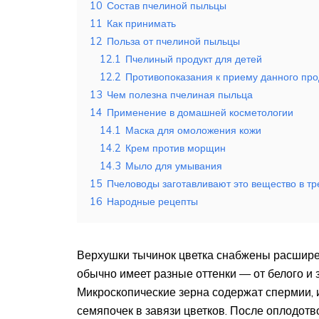
10
Состав пчелиной пыльцы
11
Как принимать
12
Польза от пчелиной пыльцы
12.1
Пчелиный продукт для детей
12.2
Противопоказания к приему данного про
13
Чем полезна пчелиная пыльца
14
Применение в домашней косметологии
14.1
Маска для омоложения кожи
14.2
Крем против морщин
14.3
Мыло для умывания
15
Пчеловоды заготавливают это вещество в тр
16
Народные рецепты
Верхушки тычинок цветка снабжены расшире
обычно имеет разные оттенки — от белого и з
Микроскопические зерна содержат спермии,
семяпочек в завязи цветков. После оплодот