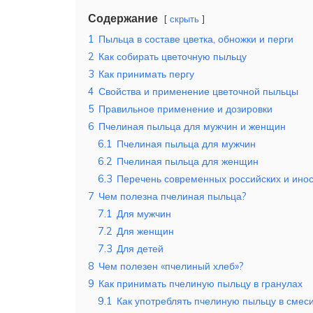
Содержание
скрыть
1
Пыльца в составе цветка, обножки и перги
2
Как собирать цветочную пыльцу
3
Как принимать пергу
4
Свойства и применение цветочной пыльцы
5
Правильное применение и дозировки
6
Пчелиная пыльца для мужчин и женщин
6.1
Пчелиная пыльца для мужчин
6.2
Пчелиная пыльца для женщин
6.3
Перечень современных российских и ино
7
Чем полезна пчелиная пыльца?
7.1
Для мужчин
7.2
Для женщин
7.3
Для детей
8
Чем полезен «пчелиный хлеб»?
9
Как принимать пчелиную пыльцу в гранулах
9.1
Как употреблять пчелиную пыльцу в смес