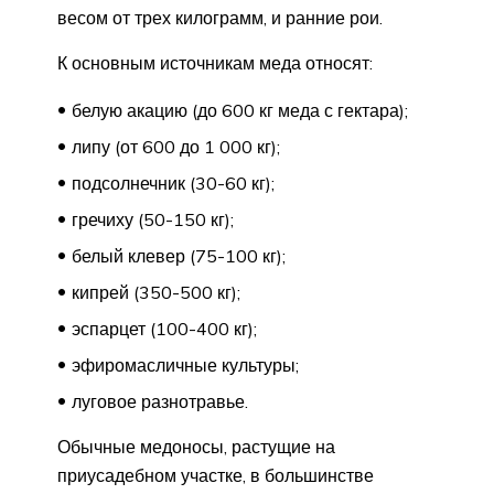
весом от трех килограмм, и ранние рои.
К основным источникам меда относят:
белую акацию (до 600 кг меда с гектара);
липу (от 600 до 1 000 кг);
подсолнечник (30-60 кг);
гречиху (50-150 кг);
белый клевер (75-100 кг);
кипрей (350-500 кг);
эспарцет (100-400 кг);
эфиромасличные культуры;
луговое разнотравье.
Обычные медоносы, растущие на
приусадебном участке, в большинстве