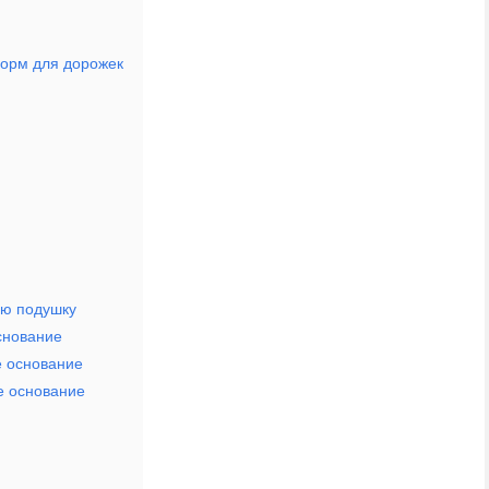
форм для дорожек
ую подушку
снование
е основание
е основание