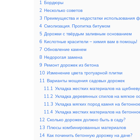
1
Бордюры
2
Несколько советов
3
Преимущества и недостатки использования 
4
Смолизация. Пропитка битумом
5
Дорожки с твёрдым заливным основанием
6
Кислотные красители – химия вам в помощь!
7
Обновление камнем
8
Недорогая замена
9
Ремонт дорожек из бетона
10
Изменение цвета тротуарной плитки
11
Варианты мощения садовых дорожек
11.1
Укладка жестких материалов на щебнев
11.2
Укладка деревянных спилов на мягкое о
11.3
Укладка мягких пород камня на бетонно
11.4
Укладка жестких материалов на бетонно
12
Сколько дорожек должно быть в саду?
13
Плюсы комбинированных материалов
14
Как починить бетонную дорожку на даче?