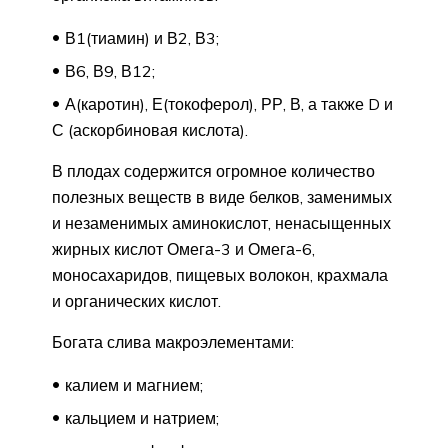
В1(тиамин) и В2, В3;
В6, В9, В12;
А(каротин), Е(токоферол), РР, В, а также D и
С (аскорбиновая кислота).
В плодах содержится огромное количество
полезных веществ в виде белков, заменимых
и незаменимых аминокислот, ненасыщенных
жирных кислот Омега-3 и Омега-6,
моносахаридов, пищевых волокон, крахмала
и органических кислот.
Богата слива макроэлементами:
калием и магнием;
кальцием и натрием;