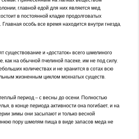
онии, главной едой для них является мед.
состоит в постоянной кладке продолговатых
 Главная особь все время находится внутри гнезда,
ят существование и «достаток» всего шмелиного
, как на обычной пчелиной пасеке, им не под силу.
ебольших количествах и не хранится в сотах всю
тельным жизненным циклом мохнатых существ.
теплый период – с весны до осени. Полностью
я, в конце периода активности она погибает, и на
ерии зимы они засыпают и только весной
зимнюю пору шмелям пища в виде запасов меда не