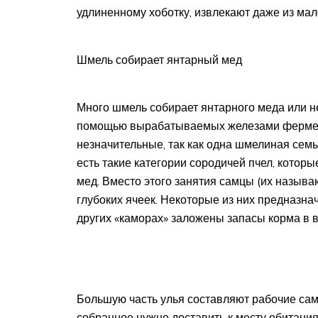
удлиненному хоботку, извлекают даже из мал
Шмель собирает янтарный мед
Много шмель собирает янтарного меда или нет
помощью вырабатываемых железами фермент
незначительные, так как одна шмелиная семь
есть такие категории сородичей пчел, котор
мед. Вместо этого занятия самцы (их назыв
глубоких ячеек. Некоторые из них предназнач
других «каморах» заложены запасы корма в в
Большую часть улья составляют рабочие самк
собранное нужно доставить к месту обитани