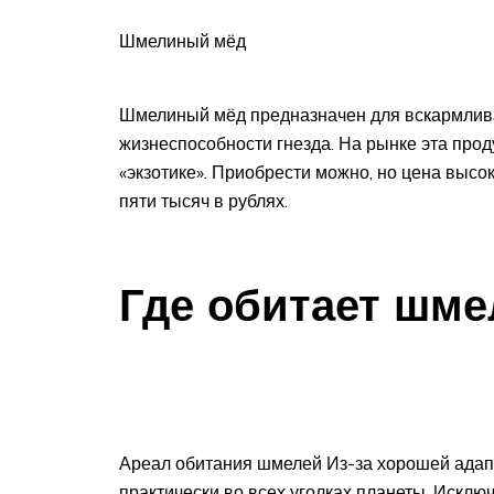
Шмелиный мёд
Шмелиный мёд предназначен для вскармлив
жизнеспособности гнезда. На рынке эта прод
«экзотике». Приобрести можно, но цена высо
пяти тысяч в рублях.
Где обитает шме
Ареал обитания шмелей Из-за хорошей ада
практически во всех уголках планеты. Исклю