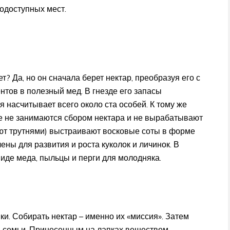
одоступных мест.
? Да, но он сначала берет нектар, преобразуя его с
ов в полезный мед. В гнезде его запасы
я насчитывает всего около ста особей. К тому же
ые не занимаются сбором нектара и не вырабатывают
ают трутнями) выстраивают восковые соты в форме
ены для развития и роста куколок и личинок. В
иде меда, пыльцы и перги для молодняка.
и. Собирать нектар – именно их «миссия». Затем
я семьи. Принесенным на лапках веществом