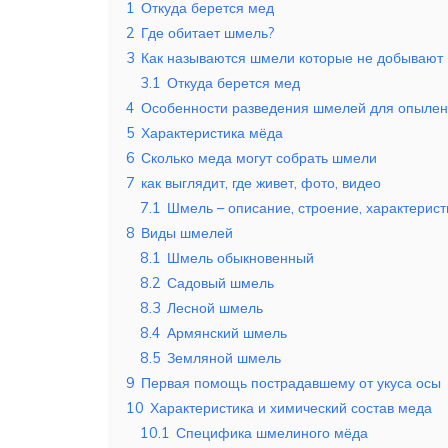
1
Откуда берется мед
2
Где обитает шмель?
3
Как называются шмели которые не добывают 
3.1
Откуда берется мед
4
Особенности разведения шмелей для опыле
5
Характеристика мёда
6
Сколько меда могут собрать шмели
7
как выглядит, где живет, фото, видео
7.1
Шмель – описание, строение, характерист
8
Виды шмелей
8.1
Шмель обыкновенный
8.2
Садовый шмель
8.3
Лесной шмель
8.4
Армянский шмель
8.5
Земляной шмель
9
Первая помощь пострадавшему от укуса осы
10
Характеристика и химический состав меда
10.1
Специфика шмелиного мёда