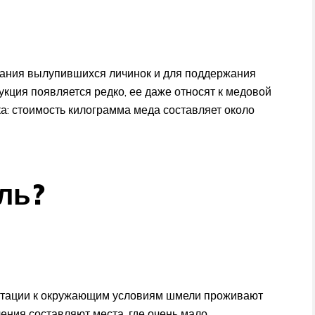
ания вылупившихся личинок и для поддержания
укция появляется редко, ее даже относят к медовой
ка: стоимость килограмма меда составляет около
ль?
птации к окружающим условиям шмели проживают
чения составляют места, где очень мало