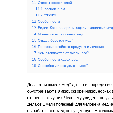
11
Ответы посетителей
11.1
лесной гном
11.2
fahaka
12
Особенности
13
Видео: Как проверить жидкий акациевый мед
14
Можно ли есть осиный мёд
15
Откуда берется мед?
16
Полезные свойства продукта и лечение
17
Чем отличается от пчелиного?
18
Особенности характера
19
Способна ли оса делать мед?
Делают ли шмели мед? Да. Но в природе сво
обустраивают в ямках, скворечниках, норках
отвоевывать у них. Человеку увидеть гнезда 
Делают шмели полезный для человека мед ил
вырабатывают мед, он существует. Насекомые