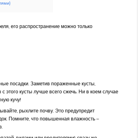
лями)
еля, его распространение можно только
ные посадки. Заметив пораженные кусты,
с этого кусты лучше всего сжечь. Ни в коем случае
ную кучу!
ывайте, рыхлите почву. Это предупредит
ок. Помните, что повышенная влажность –
в.
патой, вилами или вредителями) сразу же