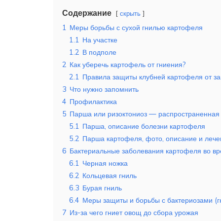
Содержание
скрыть
1
Меры борьбы с сухой гнилью картофеля
1.1
На участке
1.2
В подполе
2
Как уберечь картофель от гниения?
2.1
Правила защиты клубней картофеля от за
3
Что нужно запомнить
4
Профилактика
5
Парша или ризоктониоз — распространенная
5.1
Парша, описание болезни картофеля
5.2
Парша картофеля, фото, описание и лече
6
Бактериальные заболевания картофеля во в
6.1
Черная ножка
6.2
Кольцевая гниль
6.3
Бурая гниль
6.4
Меры защиты и борьбы с бактериозами (
7
Из-за чего гниет овощ до сбора урожая